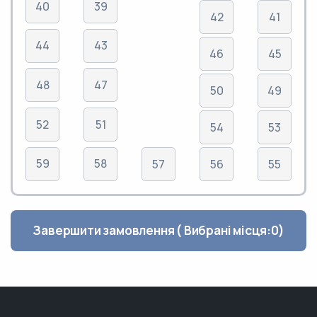
40
39
42
41
44
43
46
45
48
47
50
49
52
51
54
53
59
58
57
56
55
Завершити замовлення ( Вибрані місця:
0
)