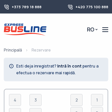
+373 789 18 888
+420 775 100 888
RO
Principală
Rezervare
Esti deja inregistrat?
Intră în cont
pentru a
efectua o rezervare mai rapidă.
4
3
2
1