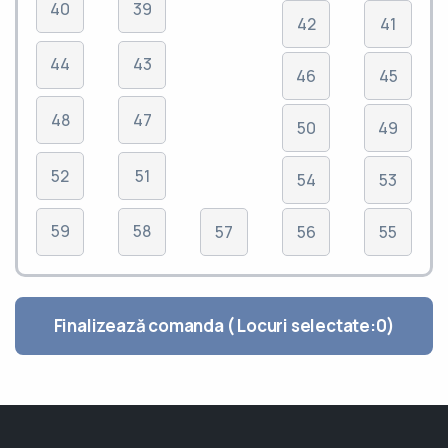
40
39
42
41
44
43
46
45
48
47
50
49
52
51
54
53
59
58
57
56
55
Finalizează comanda ( Locuri selectate:
0
)