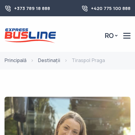
+373 789 18 888
+420 775 100 888
RO
Principală
Destinații
Tiraspol Praga