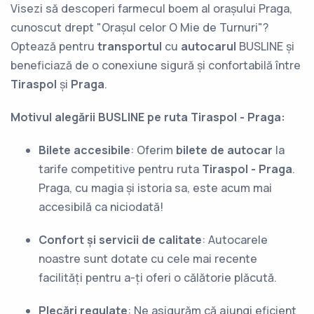
Visezi să descoperi farmecul boem al orașului Praga,
cunoscut drept "Orașul celor O Mie de Turnuri"?
Optează pentru
transportul
cu
autocarul
BUSLINE și
beneficiază de o conexiune sigură și confortabilă între
Tiraspol
și
Praga
.
Motivul alegării BUSLINE pe ruta Tiraspol - Praga:
Bilete accesibile
: Oferim
bilete de autocar
la
tarife competitive pentru ruta
Tiraspol - Praga
.
Praga, cu magia și istoria sa, este acum mai
accesibilă ca niciodată!
Confort și servicii de calitate
: Autocarele
noastre sunt dotate cu cele mai recente
facilități pentru a-ți oferi o călătorie plăcută.
Plecări regulate
: Ne asigurăm că ajungi eficient