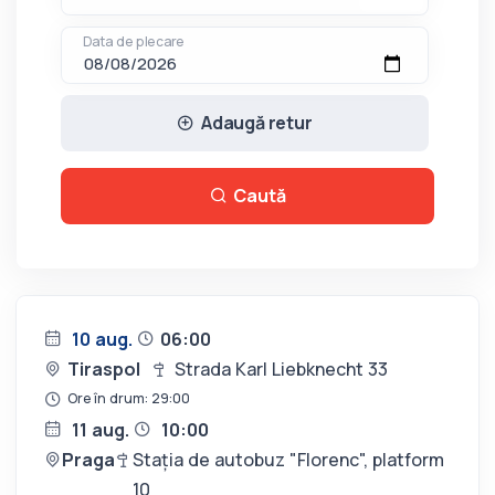
Data de plecare
Adaugă retur
Caută
10 aug.
06:00
Tiraspol
Strada Karl Liebknecht 33
Ore în drum: 29:00
11 aug.
10:00
Praga
Stația de autobuz "Florenc", platform
10