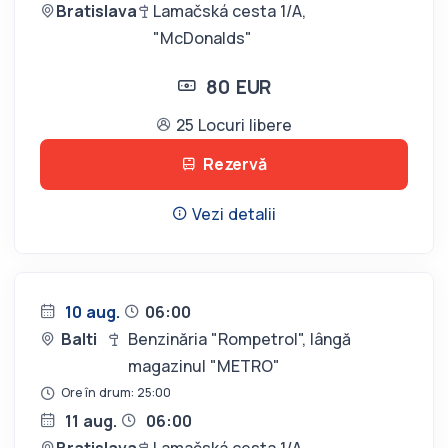
Bratislava
Lamačská cesta 1/A,
"McDonalds"
80 EUR
25 Locuri libere
Rezervă
Vezi detalii
10 aug.
06:00
Balti
Benzinăria "Rompetrol", lângă
magazinul "METRO"
Ore în drum: 25:00
11 aug.
06:00
Bratislava
Lamačská cesta 1/A,