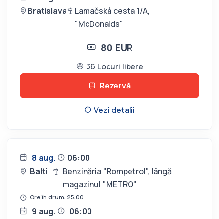
Bratislava
Lamačská cesta 1/A,
"McDonalds"
80 EUR
36 Locuri libere
Rezervă
Vezi detalii
8 aug.
06:00
Balti
Benzinăria "Rompetrol", lângă
magazinul "METRO"
Ore în drum: 25:00
9 aug.
06:00