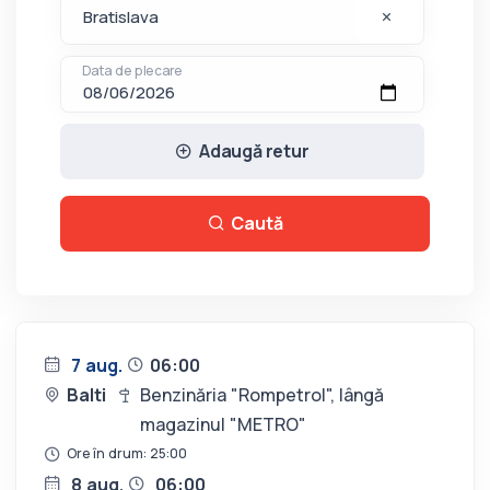
Data de plecare
Adaugă retur
Caută
7 aug.
06:00
Balti
Benzinăria "Rompetrol", lângă
magazinul "METRO"
Ore în drum: 25:00
8 aug.
06:00