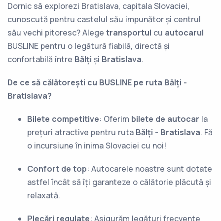
Dornic să explorezi Bratislava, capitala Slovaciei,
cunoscută pentru castelul său impunător și centrul
său vechi pitoresc? Alege
transportul
cu
autocarul
BUSLINE pentru o legătură fiabilă, directă și
confortabilă între
Bălți
și
Bratislava
.
De ce să călătorești cu BUSLINE pe ruta Bălți -
Bratislava?
Bilete competitive
: Oferim
bilete de autocar
la
prețuri atractive pentru ruta
Bălți - Bratislava
. Fă
o incursiune în inima Slovaciei cu noi!
Confort de top
: Autocarele noastre sunt dotate
astfel încât să îți garanteze o călătorie plăcută și
relaxată.
Plecări regulate
: Asigurăm legături frecvente