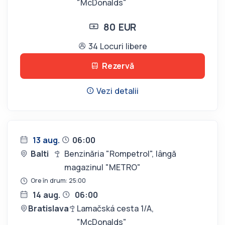
"McDonalds"
80 EUR
34 Locuri libere
Rezervă
Vezi detalii
13 aug.
06:00
Balti
Benzinăria "Rompetrol", lângă
magazinul "METRO"
Ore în drum: 25:00
14 aug.
06:00
Bratislava
Lamačská cesta 1/A,
"McDonalds"