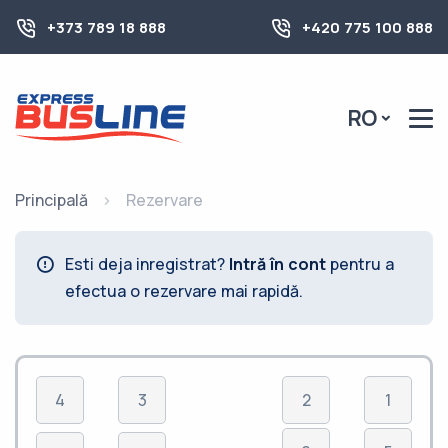
+373 789 18 888
+420 775 100 888
RO
Principală
Rezervare
Esti deja inregistrat?
Intră în cont
pentru a
efectua o rezervare mai rapidă.
4
3
2
1