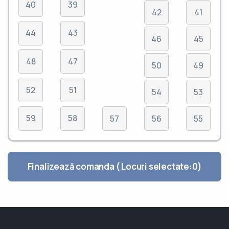
40
39
42
41
44
43
46
45
48
47
50
49
52
51
54
53
59
58
57
56
55
Finalizează comanda ( Locuri selectate:
0
)